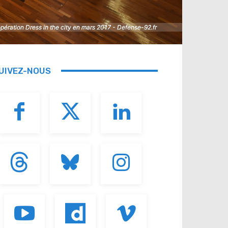
opération Dress in the city en mars 2017 - Defense-92.fr
opération Dress in the city en mars 2017 - Defense-92.fr
UIVEZ-NOUS