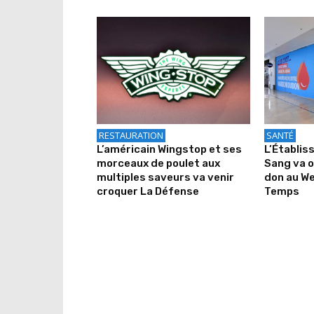
RESTAURATION
SANTÉ
L’américain Wingstop et ses
L’Établis
morceaux de poulet aux
Sang va o
multiples saveurs va venir
don au We
croquer La Défense
Temps