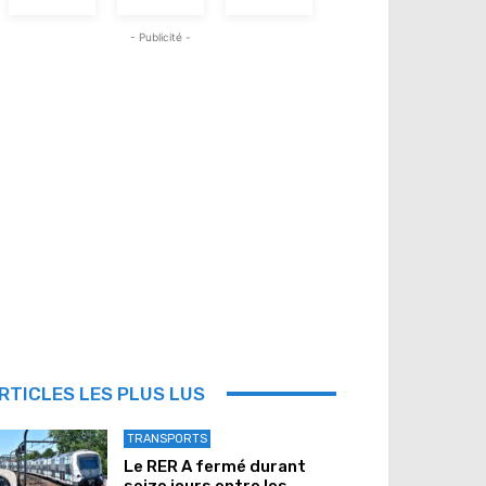
- Publicité -
RTICLES LES PLUS LUS
TRANSPORTS
Le RER A fermé durant
seize jours entre les...