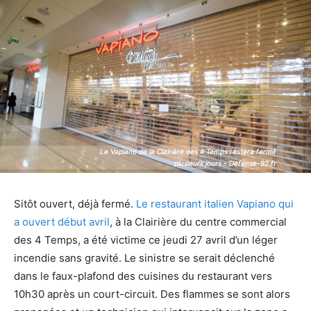
Le Vapiano de la Clairière des 4 Temps restera fermé
Le Vapiano de la Clairière des 4 Temps restera fermé
plusieurs jours - Defense-92.fr
plusieurs jours - Defense-92.fr
Sitôt ouvert, déjà fermé.
Le restaurant italien Vapiano qui
a ouvert début avril
, à la Clairière du centre commercial
des 4 Temps, a été victime ce jeudi 27 avril d’un léger
incendie sans gravité. Le sinistre se serait déclenché
dans le faux-plafond des cuisines du restaurant vers
10h30 après un court-circuit. Des flammes se sont alors