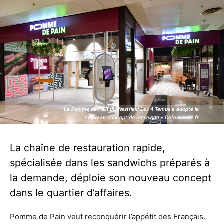
Le Pomme de Pain du Westfield Les 4 Temps a adopté le
Le Pomme de Pain du Westfield Les 4 Temps a adopté le
nouveau concept de l’enseigne - Defense-92.fr
nouveau concept de l’enseigne - Defense-92.fr
La chaîne de restauration rapide,
spécialisée dans les sandwichs préparés à
la demande, déploie son nouveau concept
dans le quartier d’affaires.
Pomme de Pain veut reconquérir l’appétit des Français.