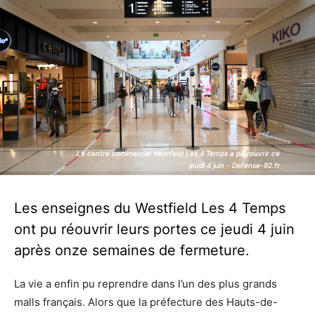
Le centre commercial Westfield Les 4 Temps a pu rouvrir ce
Le centre commercial Westfield Les 4 Temps a pu rouvrir ce
jeudi 4 juin - Defense-92.fr
jeudi 4 juin - Defense-92.fr
Les enseignes du Westfield Les 4 Temps
ont pu réouvrir leurs portes ce jeudi 4 juin
après onze semaines de fermeture.
La vie a enfin pu reprendre dans l’un des plus grands
malls français. Alors que la préfecture des Hauts-de-