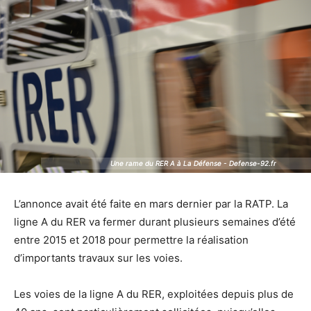
Une rame du RER A à La Défense - Defense-92.fr
Une rame du RER A à La Défense - Defense-92.fr
L’annonce avait été faite en mars dernier par la RATP. La
ligne A du RER va fermer durant plusieurs semaines d’été
entre 2015 et 2018 pour permettre la réalisation
d’importants travaux sur les voies.
Les voies de la ligne A du RER, exploitées depuis plus de