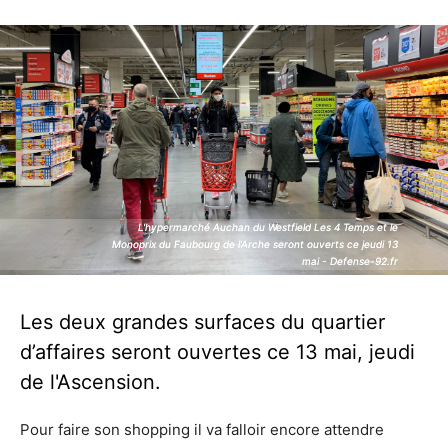
L'hypermarché Auchan du Westfield Les 4 Temps et le
L'hypermarché Auchan du Westfield Les 4 Temps et le
Monoprix du Faubourg de l'Arche seront ouverts ce jeudi 13
Monoprix du Faubourg de l'Arche seront ouverts ce jeudi 13
mai - Defense-92.fr
mai - Defense-92.fr
Les deux grandes surfaces du quartier
d’affaires seront ouvertes ce 13 mai, jeudi
de l'Ascension.
Pour faire son shopping il va falloir encore attendre