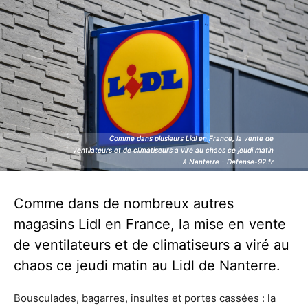
Comme dans plusieurs Lidl en France, la vente de
Comme dans plusieurs Lidl en France, la vente de
ventilateurs et de climatiseurs a viré au chaos ce jeudi matin
ventilateurs et de climatiseurs a viré au chaos ce jeudi matin
à Nanterre - Defense-92.fr
à Nanterre - Defense-92.fr
Comme dans de nombreux autres
magasins Lidl en France, la mise en vente
de ventilateurs et de climatiseurs a viré au
chaos ce jeudi matin au Lidl de Nanterre.
Bousculades, bagarres, insultes et portes cassées : la