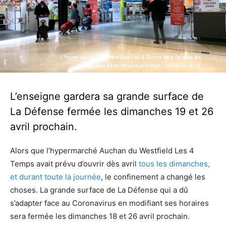
L’hyper Auchan du Westfield Les 4 Temps sera fermée les
L’hyper Auchan du Westfield Les 4 Temps sera fermée les
dimanches 19 et 26 avril prochain - Defense-92.fr
dimanches 19 et 26 avril prochain - Defense-92.fr
L’enseigne gardera sa grande surface de
La Défense fermée les dimanches 19 et 26
avril prochain.
Alors que l’hypermarché Auchan du Westfield Les 4
Temps avait prévu d’ouvrir dès avril
tous les dimanches,
et durant toute la journée
, le confinement a changé les
choses. La grande surface de La Défense qui a dû
s’adapter face au Coronavirus en modifiant ses horaires
sera fermée les dimanches 18 et 26 avril prochain.