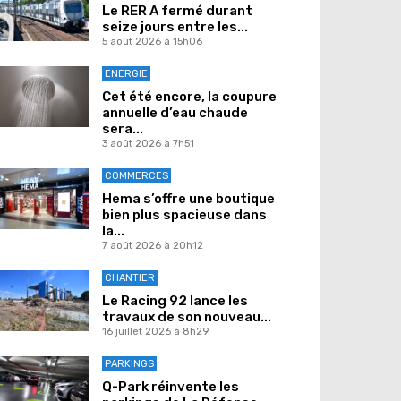
Le RER A fermé durant
seize jours entre les...
5 août 2026 à 15h06
ENERGIE
Cet été encore, la coupure
annuelle d’eau chaude
sera...
3 août 2026 à 7h51
COMMERCES
Hema s’offre une boutique
bien plus spacieuse dans
la...
7 août 2026 à 20h12
CHANTIER
Le Racing 92 lance les
travaux de son nouveau...
16 juillet 2026 à 8h29
PARKINGS
Q-Park réinvente les