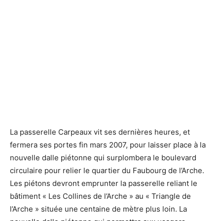
La passerelle Carpeaux ©Defense-92.fr
La passerelle Carpeaux ©Defense-92.fr
La passerelle Carpeaux vit ses dernières heures, et
fermera ses portes fin mars 2007, pour laisser place à la
nouvelle dalle piétonne qui surplombera le boulevard
circulaire pour relier le quartier du Faubourg de l’Arche.
Les piétons devront emprunter la passerelle reliant le
bâtiment « Les Collines de l’Arche » au « Triangle de
l’Arche » située une centaine de mètre plus loin. La