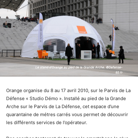
Le stand d'Orange au pied de la Grande Arche. ©Defense-
Le stand d'Orange au pied de la Grande Arche. ©Defense-
92.fr
92.fr
Orange organise du 8 au 17 avril 2010, sur le Parvis de La
Défense « Studio Démo ». Installé au pied de la Grande
Arche sur le Parvis de La Défense, cet espace d’une
quarantaine de métres carrés vous permet de découvrir
les différents services de l’opérateur.