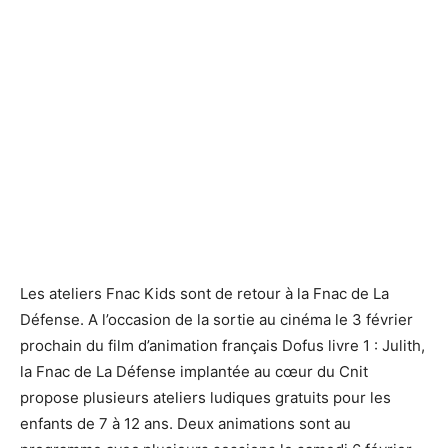
Le logo Fnac Kids - Defense-92.fr
Le logo Fnac Kids - Defense-92.fr
Les ateliers Fnac Kids sont de retour à la Fnac de La
Défense. A l’occasion de la sortie au cinéma le 3 février
prochain du film d’animation français Dofus livre 1 : Julith,
la Fnac de La Défense implantée au cœur du Cnit
propose plusieurs ateliers ludiques gratuits pour les
enfants de 7 à 12 ans. Deux animations sont au