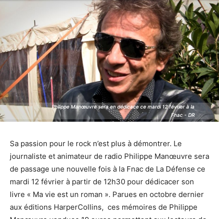
Philippe Manœuvre sera en dédicace ce mardi 12 février à la
Philippe Manœuvre sera en dédicace ce mardi 12 février à la
Fnac - DR
Fnac - DR
Sa passion pour le rock n’est plus à démontrer. Le
journaliste et animateur de radio Philippe Manœuvre sera
de passage une nouvelle fois à la Fnac de La Défense ce
mardi 12 février à partir de 12h30 pour dédicacer son
livre « Ma vie est un roman ». Parues en octobre dernier
aux éditions HarperCollins, ces mémoires de Philippe