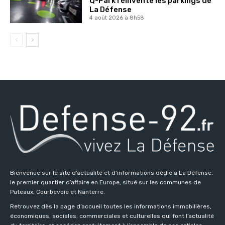
Q-Park réinvente les parkings de
La Défense
4 août 2026 à 8h58
Bienvenue sur le site d’actualité et d’informations dédié à La Défense,
le premier quartier d’affaire en Europe, situé sur les communes de
Puteaux, Courbevoie et Nanterre.
Retrouvez dès la page d’accueil toutes les informations immobilières,
économiques, sociales, commerciales et culturelles qui font l’actualité