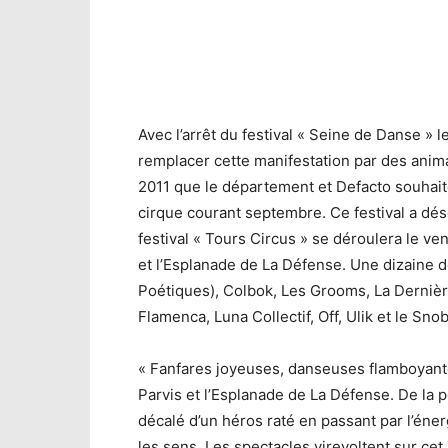
Avec l’arrêt du festival « Seine de Danse » 
remplacer cette manifestation par des anima
2011 que le département et Defacto souhaite
cirque courant septembre. Ce festival a dé
festival « Tours Circus » se déroulera le ve
et l’Esplanade de La Défense. Une dizaine 
Poétiques), Colbok, Les Grooms, La Dernière
Flamenca, Luna Collectif, Off, Ulik et le Sno
« Fanfares joyeuses, danseuses flamboyantes
Parvis et l’Esplanade de La Défense. De la
décalé d’un héros raté en passant par l’éne
les sens. Les spectacles virevoltent sur ce