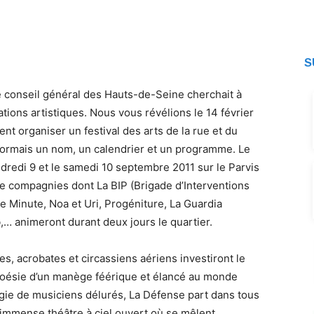
Un festival des arts 
Un festival des arts 
S
le conseil général des Hauts-de-Seine cherchait à
tions artistiques. Nous vous révélions le 14 février
nt organiser un festival des arts de la rue et du
sormais un nom, un calendrier et un programme. Le
ndredi 9 et le samedi 10 septembre 2011 sur le Parvis
de compagnies dont La BIP (Brigade d’Interventions
 Minute, Noa et Uri, Progéniture, La Guardia
b,… animeront durant deux jours le quartier.
, acrobates et circassiens aériens investiront le
 poésie d’un manège féérique et élancé au monde
rgie de musiciens délurés, La Défense part dans tous
t immense théâtre à ciel ouvert où se mêlent