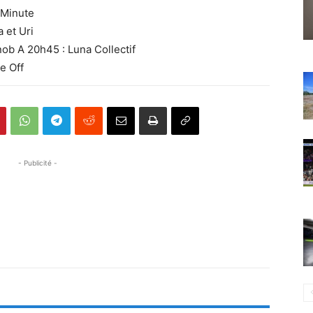
 Minute
 et Uri
nob A 20h45 : Luna Collectif
e Off
- Publicité -