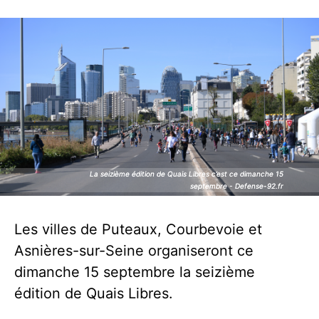
La seizième édition de Quais Libres c’est ce dimanche 15
La seizième édition de Quais Libres c’est ce dimanche 15
septembre - Defense-92.fr
septembre - Defense-92.fr
Les villes de Puteaux, Courbevoie et
Asnières-sur-Seine organiseront ce
dimanche 15 septembre la seizième
édition de Quais Libres.