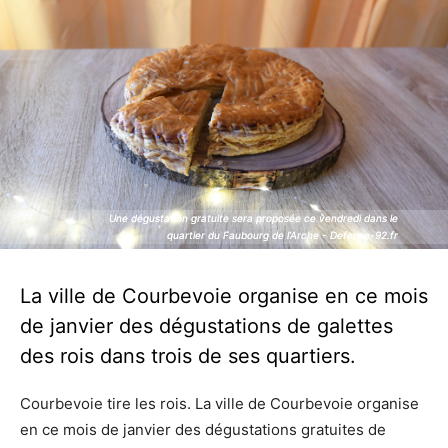
Une dégustation gratuite sera proposée ce vendredi dans le
Une dégustation gratuite sera proposée ce vendredi dans le
quartier du Faubourg de l’Arche - Defense-92.fr
quartier du Faubourg de l’Arche - Defense-92.fr
La ville de Courbevoie organise en ce mois
de janvier des dégustations de galettes
des rois dans trois de ses quartiers.
Courbevoie tire les rois. La ville de Courbevoie organise
en ce mois de janvier des dégustations gratuites de