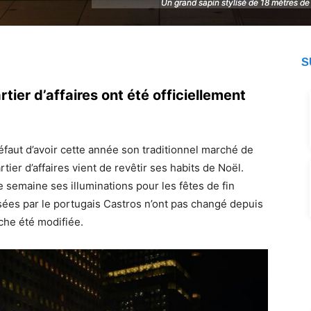
Un grand sapin stylisé de 18 mètres de 
Un grand sapin stylisé de 18 mètres de 
S
tier d’affaires ont été officiellement
défaut d’avoir cette année son traditionnel marché de
artier d’affaires vient de revêtir ses habits de Noël.
e semaine ses illuminations pour les fêtes de fin
isées par le portugais Castros n’ont pas changé depuis
nche été modifiée.