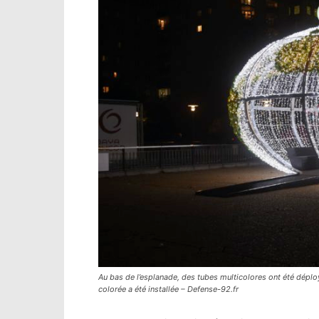
Au bas de l’esplanade, des tubes multicolores ont été dépl
colorée a été installée – Defense-92.fr