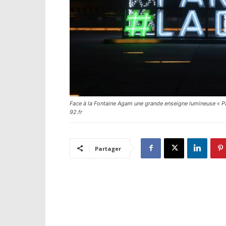
Face à la Fontaine Agam une grande enseigne lumineuse « Pa
92.fr
Partager