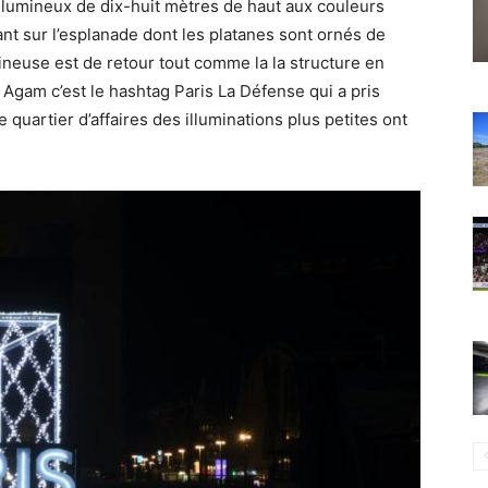
 lumineux de dix-huit mètres de haut aux couleurs
nt sur l’esplanade dont les platanes sont ornés de
euse est de retour tout comme la la structure en
 Agam c’est le hashtag Paris La Défense qui a pris
e quartier d’affaires des illuminations plus petites ont