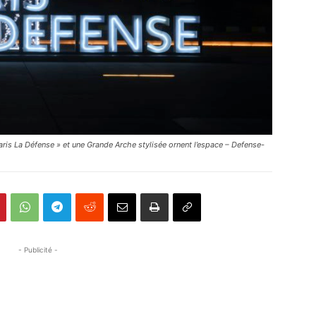
ris La Défense » et une Grande Arche stylisée ornent l’espace – Defense-
- Publicité -