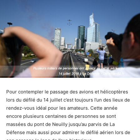
Plusieurs milliers de personnes ont assisté au défilé aérien du
Plusieurs milliers de personnes ont assisté au défilé aérien du
14 juillet 2018 à La Défense - Defense-92.fr
14 juillet 2018 à La Défense - Defense-92.fr
Pour contempler le passage des avions et hélicoptères
lors du défilé du 14 juillet c’est toujours l’un des lieux de
rendez-vous idéal pour les amateurs. Cette année
encore plusieurs centaines de personnes se sont
massées du pont de Neuilly jusqu’au parvis de La
Défense mais aussi pour admirer le défilé aérien lors de