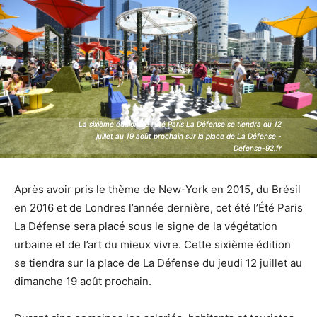
La sixième édition de l'Été Paris La Défense se tiendra du 12
La sixième édition de l'Été Paris La Défense se tiendra du 12
juillet au 19 août prochain sur la place de La Défense -
juillet au 19 août prochain sur la place de La Défense -
Defense-92.fr
Defense-92.fr
Après avoir pris le thème de New-York en 2015, du Brésil
en 2016 et de Londres l’année dernière, cet été l’Été Paris
La Défense sera placé sous le signe de la végétation
urbaine et de l’art du mieux vivre. Cette sixième édition
se tiendra sur la place de La Défense du jeudi 12 juillet au
dimanche 19 août prochain.