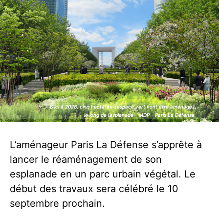
D’ici à 2028, cinq hectares d’espace vert vont être aménagés
D’ici à 2028, cinq hectares d’espace vert vont être aménagés
le long de l’esplanade - MDP - Paris La Défense
le long de l’esplanade - MDP - Paris La Défense
L’aménageur Paris La Défense s’apprête à
lancer le réaménagement de son
esplanade en un parc urbain végétal. Le
début des travaux sera célébré le 10
septembre prochain.