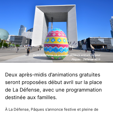
Paris La Défense va proposer plusieurs animations pour
Paris La Défense va proposer plusieurs animations pour
Pâques - Defense-92.fr
Pâques - Defense-92.fr
Deux après-midis d’animations gratuites
seront proposées début avril sur la place
de La Défense, avec une programmation
destinée aux familles.
À La Défense, Pâques s’annonce festive et pleine de