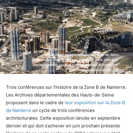
Les Archives départementales des Hauts-de-Seine
Les Archives départementales des Hauts-de-Seine
organisent dans le cadre de l'exposition sur la Zone B de
organisent dans le cadre de l'exposition sur la Zone B de
Nanterre un cycle de trois conférences en novembre,
Nanterre un cycle de trois conférences en novembre,
décembre et janvier - DR
décembre et janvier - DR
Trois conférences sur l’histoire de la Zone B de Nanterre.
Les Archives départementales des Hauts-de-Seine
proposent dans le cadre de
leur exposition sur la Zone B
de Nanterre
un cycle de trois conférences
architecturales. Cette exposition lancée en septembre
dernier et qui doit s’achever en juin prochain présente