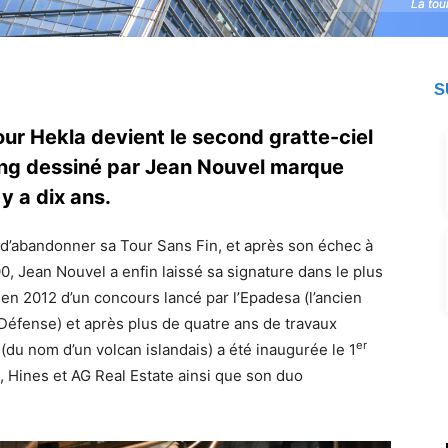
La tou
La tou
S
our Hekla devient le second gratte-ciel
ding dessiné par Jean Nouvel marque
 y a dix ans.
t d’abandonner sa Tour Sans Fin, et après son échec à
00, Jean Nouvel a enfin laissé sa signature dans le plus
 en 2012 d’un concours lancé par l’Epadesa (l’ancien
éfense) et après plus de quatre ans de travaux
er
(du nom d’un volcan islandais) a été inaugurée le 1
 Hines et AG Real Estate ainsi que son duo