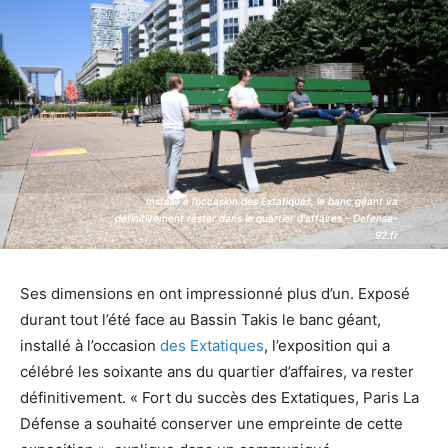
Installé à l’occasion des Extatiques, le banc géant va
Installé à l’occasion des Extatiques, le banc géant va
définitivement rester dans le quartier d'affaires - Defense-
définitivement rester dans le quartier d'affaires - Defense-
92.fr
92.fr
Ses dimensions en ont impressionné plus d’un. Exposé
durant tout l’été face au Bassin Takis le banc géant,
installé à l’occasion
des Extatiques
, l’exposition qui a
célébré les soixante ans du quartier d’affaires, va rester
définitivement. « Fort du succès des Extatiques, Paris La
Défense a souhaité conserver une empreinte de cette