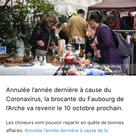
La prochaine édition de la brocante du Faubourg de l’Arche
La prochaine édition de la brocante du Faubourg de l’Arche
se déroulera le 10 octobre prochain - Defense-92.fr
se déroulera le 10 octobre prochain - Defense-92.fr
Annulée l’année dernière à cause du
Coronavirus, la brocante du Faubourg de
l’Arche va revenir le 10 octobre prochain.
Les chineurs vont pouvoir repartir en quête de bonnes
affaires.
Annulée l’année dernière à cause de la