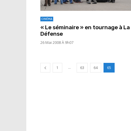
CINÉMA
« Le séminaire » en tournage à La
Défense
26 Mai 2008 À 9h07
...
1
63
64
65