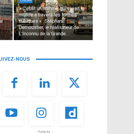
CINÉMA
« C’était un homme qui voyait le
monde à travers les formes
ar
cubiques » : Stéphane
Demoustier, le réalisateur de
L’Inconnu de la Grande...
UIVEZ-NOUS
- Publicité -