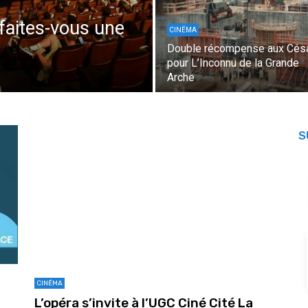
faites-vous une
CINÉMA
Double récompense aux Cés
pour L’Inconnu de la Grande
Arche
S
CINÉMA
L’opéra s’invite à l’UGC Ciné Cité La