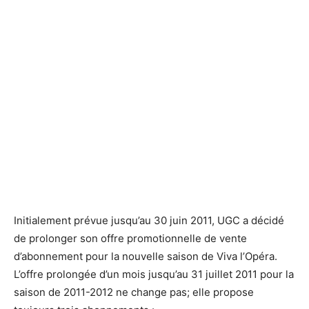
UGC prolonge l'offre promotionnelle d'abonnement de Viva
UGC prolonge l'offre promotionnelle d'abonnement de Viva
L'Opéra pour la saison 2011-2012
L'Opéra pour la saison 2011-2012
Initialement prévue jusqu’au 30 juin 2011, UGC a décidé
de prolonger son offre promotionnelle de vente
d’abonnement pour la nouvelle saison de Viva l’Opéra.
L’offre prolongée d’un mois jusqu’au 31 juillet 2011 pour la
saison de 2011-2012 ne change pas; elle propose