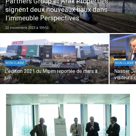
Partners Group et Arax Properties
signent deux nouveaux baux dans
l’immeuble Perspectives
22 novembre 2023 à 10h53
NON CLASSÉ
NON CLASSÉ
L’édition 2021 du Mipim reportée de mars à
Nasser Je
juin
visiteurs