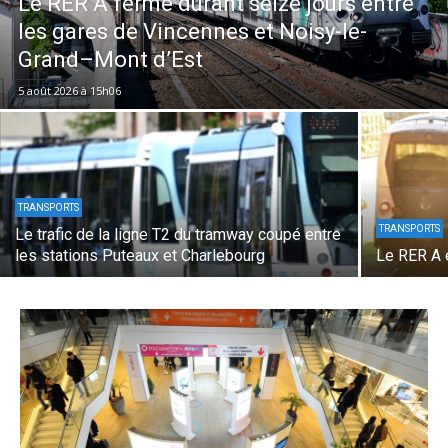
Le RER A fermé durant seize jours entre
les gares de Vincennes et Noisy-le-
Grand–Mont d’Est
5 août 2026 à 15h06
TRANSPORTS
TRANSPORTS
Le trafic de la ligne T2 du tramway coupé entre
les stations Puteaux et Charlebourg
Le RER A 