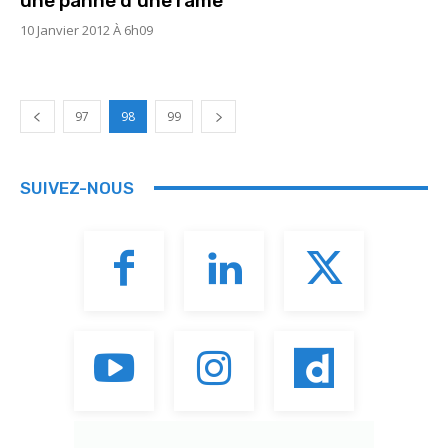
une panne d’une rame
10 Janvier 2012 À 6h09
97
98
99
SUIVEZ-NOUS