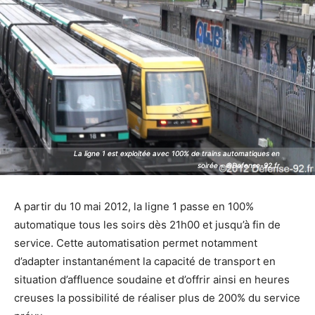
La ligne 1 est exploitée avec 100% de trains automatiques en
La ligne 1 est exploitée avec 100% de trains automatiques en
soirée - ©Defense-92.fr
soirée - ©Defense-92.fr
A partir du 10 mai 2012, la ligne 1 passe en 100%
automatique tous les soirs dès 21h00 et jusqu’à fin de
service. Cette automatisation permet notamment
d’adapter instantanément la capacité de transport en
situation d’affluence soudaine et d’offrir ainsi en heures
creuses la possibilité de réaliser plus de 200% du service