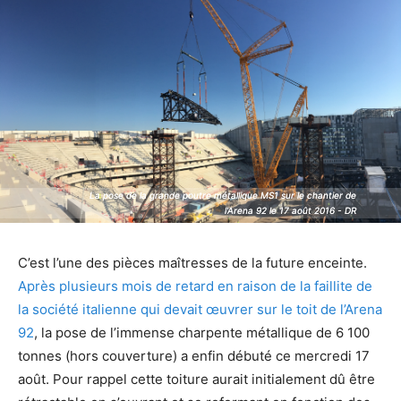
La pose de la grande poutre métallique MS1 sur le chantier de
La pose de la grande poutre métallique MS1 sur le chantier de
l'Arena 92 le 17 août 2016 - DR
l'Arena 92 le 17 août 2016 - DR
C’est l’une des pièces maîtresses de la future enceinte.
Après plusieurs mois de retard en raison de la faillite de
la société italienne qui devait œuvrer sur le toit de l’Arena
92
, la pose de l’immense charpente métallique de 6 100
tonnes (hors couverture) a enfin débuté ce mercredi 17
août. Pour rappel cette toiture aurait initialement dû être