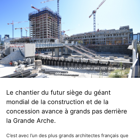
Le nouveau siège de Vinci accueillera dès 2021 quelques 4
Le nouveau siège de Vinci accueillera dès 2021 quelques 4
000 collaborateurs du groupe - Defense-92.fr
000 collaborateurs du groupe - Defense-92.fr
Le chantier du futur siège du géant
mondial de la construction et de la
concession avance à grands pas derrière
la Grande Arche.
C’est avec l’un des plus grands architectes français que