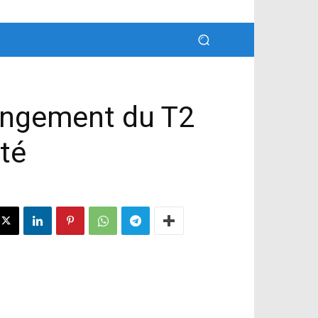
ongement du T2
été