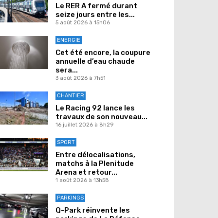
Le RER A fermé durant
seize jours entre les...
5 août 2026 à 15h06
ENERGIE
Cet été encore, la coupure
annuelle d’eau chaude
sera...
3 août 2026 à 7h51
CHANTIER
Le Racing 92 lance les
travaux de son nouveau...
16 juillet 2026 à 8h29
SPORT
Entre délocalisations,
matchs à la Plenitude
Arena et retour...
1 août 2026 à 13h58
PARKINGS
Q-Park réinvente les