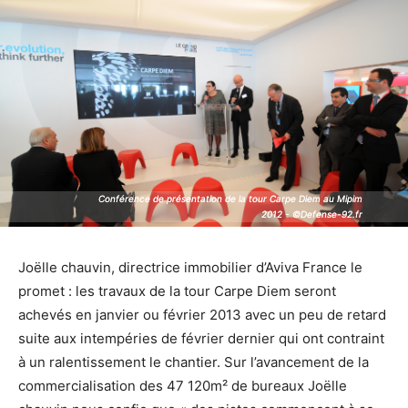
Conférence de présentation de la tour Carpe Diem au Mipim
Conférence de présentation de la tour Carpe Diem au Mipim
2012 - ©Defense-92.fr
2012 - ©Defense-92.fr
Joëlle chauvin, directrice immobilier d’Aviva France le
promet : les travaux de la tour Carpe Diem seront
achevés en janvier ou février 2013 avec un peu de retard
suite aux intempéries de février dernier qui ont contraint
à un ralentissement le chantier. Sur l’avancement de la
commercialisation des 47 120m² de bureaux Joëlle