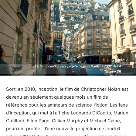
Le film Inception sera projeté ce jeudi 6 juillet à l'UGC des 4
Le film Inception sera projeté ce jeudi 6 juillet à l'UGC des 4
Temps - DR
Temps - DR
Sorti en 2010, Inception, le film de Christopher Nolan est
devenu en seulement quelques mois un film de
référence pour les amateurs de science-fiction. Les fans
d’Inception, qui met à l’affiche Leonardo DiCaprio, Marion
Cotillard, Ellen Page, Cillian Murphy et Michael Caine,
pourront profiter d’une nouvelle projection ce jeudi 6