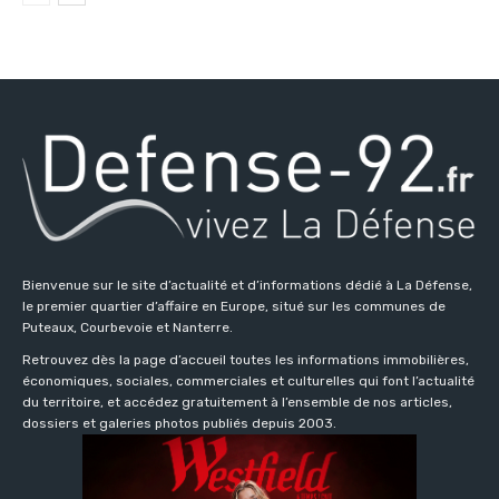
Bienvenue sur le site d’actualité et d’informations dédié à La Défense,
le premier quartier d’affaire en Europe, situé sur les communes de
Puteaux, Courbevoie et Nanterre.
Retrouvez dès la page d’accueil toutes les informations immobilières,
économiques, sociales, commerciales et culturelles qui font l’actualité
du territoire, et accédez gratuitement à l’ensemble de nos articles,
dossiers et galeries photos publiés depuis 2003.