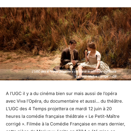
L'UGC des 4 Temps projettera ce mardi la comédie théâtrale
L'UGC des 4 Temps projettera ce mardi la comédie théâtrale
"Le Petit-Maître corrigé" - DR
"Le Petit-Maître corrigé" - DR
A l’UGC il y a du cinéma bien sur mais aussi de l’opéra
avec Viva l’Opéra, du documentaire et aussi… du théâtre.
L’UGC des 4 Temps projettera ce mardi 12 juin à 20
heures la comédie française théâtrale « Le Petit-Maître
corrigé ». Filmée à la Comédie Française en mars dernier,