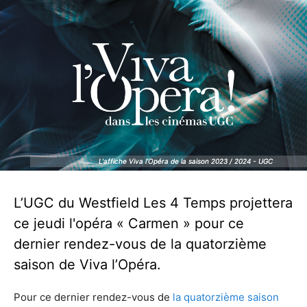
L'affiche Viva l'Opéra de la saison 2023 / 2024 - UGC
L'affiche Viva l'Opéra de la saison 2023 / 2024 - UGC
L’UGC du Westfield Les 4 Temps projettera
ce jeudi l'opéra « Carmen » pour ce
dernier rendez-vous de la quatorzième
saison de Viva l’Opéra.
Pour ce dernier rendez-vous de
la quatorzième saison