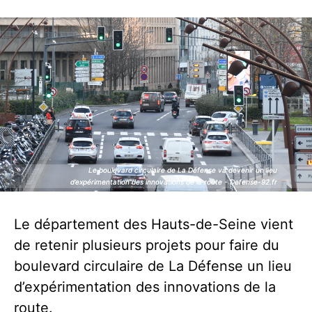
Le boulevard circulaire de La Défense va devenir un lieu
Le boulevard circulaire de La Défense va devenir un lieu
d’expérimentation des innovations de la route - Defense-92.fr
d’expérimentation des innovations de la route - Defense-92.fr
Le département des Hauts-de-Seine vient
de retenir plusieurs projets pour faire du
boulevard circulaire de La Défense un lieu
d’expérimentation des innovations de la
route.