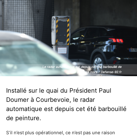
Le radar automatique est depuis cet été barbouillé de
Le radar automatique est depuis cet été barbouillé de
peinture noire - Defense-92.fr
peinture noire - Defense-92.fr
Installé sur le quai du Président Paul
Doumer à Courbevoie, le radar
automatique est depuis cet été barbouillé
de peinture.
S’il n’est plus opérationnel, ce n’est pas une raison