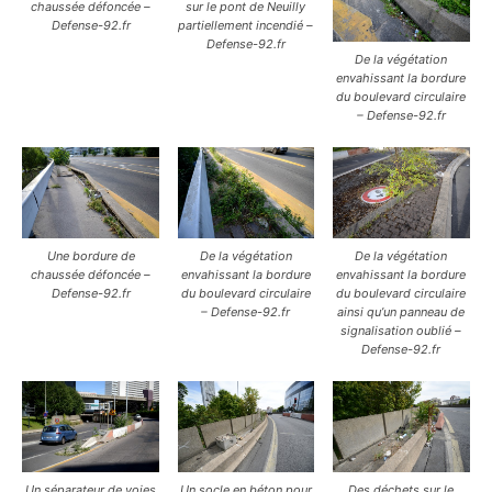
chaussée défoncée –
sur le pont de Neuilly
Defense-92.fr
partiellement incendié –
Defense-92.fr
De la végétation
envahissant la bordure
du boulevard circulaire
– Defense-92.fr
Une bordure de
De la végétation
De la végétation
chaussée défoncée –
envahissant la bordure
envahissant la bordure
Defense-92.fr
du boulevard circulaire
du boulevard circulaire
– Defense-92.fr
ainsi qu’un panneau de
signalisation oublié –
Defense-92.fr
Un séparateur de voies
Un socle en béton pour
Des déchets sur le