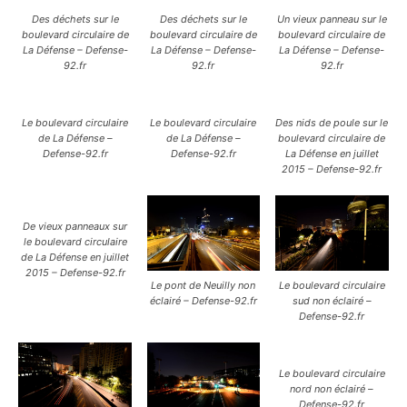
Des déchets sur le
Des déchets sur le
Un vieux panneau sur le
boulevard circulaire de
boulevard circulaire de
boulevard circulaire de
La Défense – Defense-
La Défense – Defense-
La Défense – Defense-
92.fr
92.fr
92.fr
Le boulevard circulaire
Le boulevard circulaire
Des nids de poule sur le
de La Défense –
de La Défense –
boulevard circulaire de
Defense-92.fr
Defense-92.fr
La Défense en juillet
2015 – Defense-92.fr
De vieux panneaux sur
le boulevard circulaire
de La Défense en juillet
2015 – Defense-92.fr
Le pont de Neuilly non
Le boulevard circulaire
éclairé – Defense-92.fr
sud non éclairé –
Defense-92.fr
Le boulevard circulaire
nord non éclairé –
Defense-92.fr