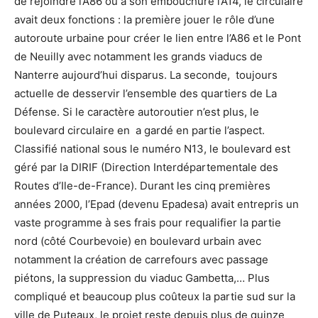
de rejoindre l’A86 ou à son embouchure l’A14, le circulaire
avait deux fonctions : la première jouer le rôle d’une
autoroute urbaine pour créer le lien entre l’A86 et le Pont
de Neuilly avec notamment les grands viaducs de
Nanterre aujourd’hui disparus. La seconde, toujours
actuelle de desservir l’ensemble des quartiers de La
Défense. Si le caractère autoroutier n’est plus, le
boulevard circulaire en a gardé en partie l’aspect.
Classifié national sous le numéro N13, le boulevard est
géré par la DIRIF (Direction Interdépartementale des
Routes d’Ile-de-France). Durant les cinq premières
années 2000, l’Epad (devenu Epadesa) avait entrepris un
vaste programme à ses frais pour requalifier la partie
nord (côté Courbevoie) en boulevard urbain avec
notamment la création de carrefours avec passage
piétons, la suppression du viaduc Gambetta,… Plus
compliqué et beaucoup plus coûteux la partie sud sur la
ville de Puteaux, le projet reste depuis plus de quinze