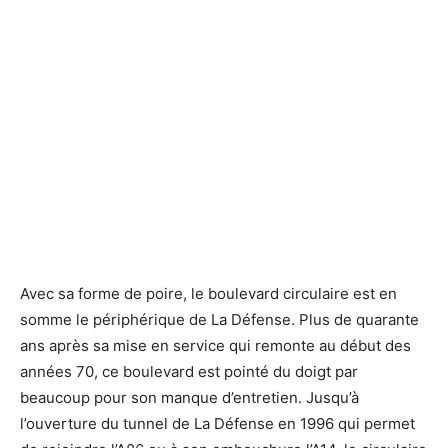
Le boulevard circulaire de La Défense - Defense-92.fr
Le boulevard circulaire de La Défense - Defense-92.fr
Avec sa forme de poire, le boulevard circulaire est en
somme le périphérique de La Défense. Plus de quarante
ans après sa mise en service qui remonte au début des
années 70, ce boulevard est pointé du doigt par
beaucoup pour son manque d’entretien. Jusqu’à
l’ouverture du tunnel de La Défense en 1996 qui permet