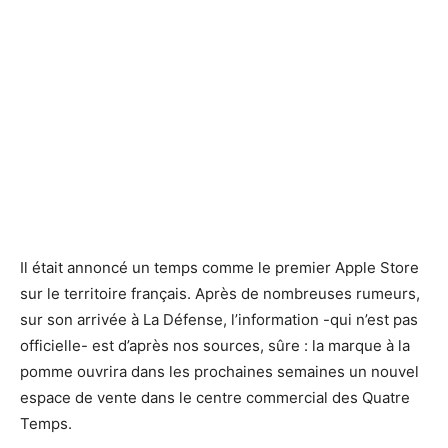
Un Apple Store à Shangai - ©Defense-92.fr
Un Apple Store à Shangai - ©Defense-92.fr
Il était annoncé un temps comme le premier Apple Store
sur le territoire français. Après de nombreuses rumeurs,
sur son arrivée à La Défense, l’information -qui n’est pas
officielle- est d’après nos sources, sûre : la marque à la
pomme ouvrira dans les prochaines semaines un nouvel
espace de vente dans le centre commercial des Quatre
Temps.