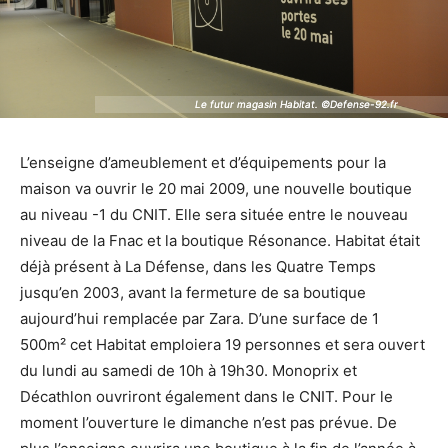
Le futur magasin Habitat. ©Defense-92.fr
Le futur magasin Habitat. ©Defense-92.fr
L’enseigne d’ameublement et d’équipements pour la
maison va ouvrir le 20 mai 2009, une nouvelle boutique
au niveau -1 du CNIT. Elle sera située entre le nouveau
niveau de la Fnac et la boutique Résonance. Habitat était
déjà présent à La Défense, dans les Quatre Temps
jusqu’en 2003, avant la fermeture de sa boutique
aujourd’hui remplacée par Zara. D’une surface de 1
500m² cet Habitat emploiera 19 personnes et sera ouvert
du lundi au samedi de 10h à 19h30. Monoprix et
Décathlon ouvriront également dans le CNIT. Pour le
moment l’ouverture le dimanche n’est pas prévue. De