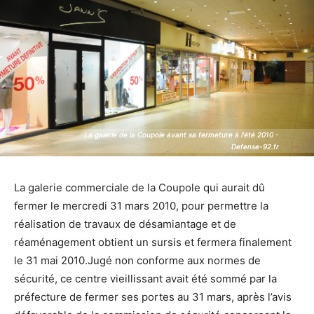
La galerie de la Coupole avant sa fermeture à l'été 2010 -
La galerie de la Coupole avant sa fermeture à l'été 2010 -
Defense-92.fr
Defense-92.fr
La galerie commerciale de la Coupole qui aurait dû
fermer le mercredi 31 mars 2010, pour permettre la
réalisation de travaux de désamiantage et de
réaménagement obtient un sursis et fermera finalement
le 31 mai 2010.Jugé non conforme aux normes de
sécurité, ce centre vieillissant avait été sommé par la
préfecture de fermer ses portes au 31 mars, après l’avis