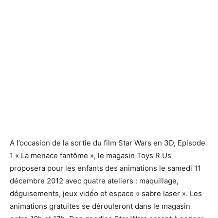
Le Toys R Us des Quatre Temps accueille Star Wars
Le Toys R Us des Quatre Temps accueille Star Wars
A l’occasion de la sortie du film Star Wars en 3D, Episode
1 « La menace fantôme », le magasin Toys R Us
proposera pour les enfants des animations le samedi 11
décembre 2012 avec quatre ateliers : maquillage,
déguisements, jeux vidéo et espace « sabre laser ». Les
animations gratuites se dérouleront dans le magasin