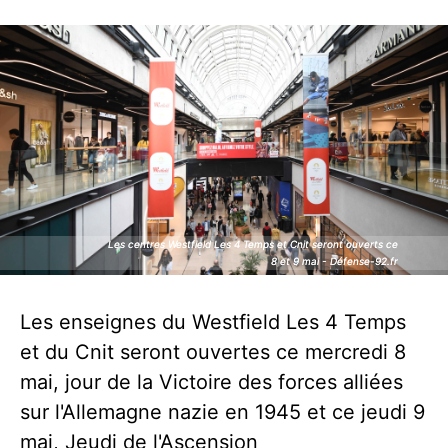
Les centres Westfield Les 4 Temps et Cnit seront ouverts ce
Les centres Westfield Les 4 Temps et Cnit seront ouverts ce
8 et 9 mai - Défense-92.fr
8 et 9 mai - Défense-92.fr
Les enseignes du Westfield Les 4 Temps
et du Cnit seront ouvertes ce mercredi 8
mai, jour de la Victoire des forces alliées
sur l'Allemagne nazie en 1945 et ce jeudi 9
mai, Jeudi de l'Ascension