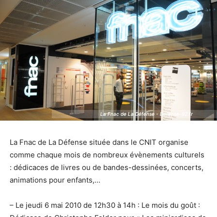
La Fnac de La Défense - Defense-92.fr
La Fnac de La Défense - Defense-92.fr
La Fnac de La Défense située dans le CNIT organise
comme chaque mois de nombreux évènements culturels
: dédicaces de livres ou de bandes-dessinées, concerts,
animations pour enfants,…
– Le jeudi 6 mai 2010 de 12h30 à 14h : Le mois du goût :