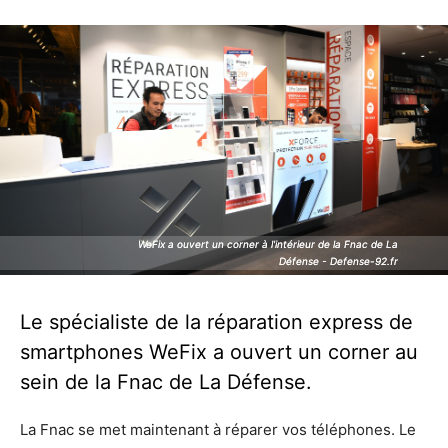
WeFix a ouvert un corner à l'intérieur de la Fnac de La
WeFix a ouvert un corner à l'intérieur de la Fnac de La
Défense - Defense-92.fr
Défense - Defense-92.fr
Le spécialiste de la réparation express de
smartphones WeFix a ouvert un corner au
sein de la Fnac de La Défense.
La Fnac se met maintenant à réparer vos téléphones. Le