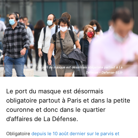
Le port du masque est désormais obligatoire partout à La
Le port du masque est désormais obligatoire partout à La
Défense - Defense-92.fr
Défense - Defense-92.fr
Le port du masque est désormais
obligatoire partout à Paris et dans la petite
couronne et donc dans le quartier
d’affaires de La Défense.
Obligatoire
depuis le 10 août dernier sur le parvis et