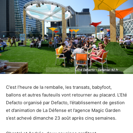
L'Eté Defacto - Defense-92.fr
L'Eté Defacto - Defense-92.fr
C’est l’heure de la remballe, les transats, babyfoot,
ballons et autres fauteuils vont retourner au placard. L’Eté
Defacto organisé par Defacto, l’établissement de gestion
et d’animation de La Défense et l’agence Magic Garden
s’est achevé dimanche 23 août après cinq semaines.