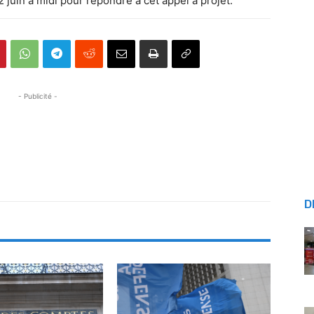
2 juin à midi pour répondre à cet appel à projet.
- Publicité -
D